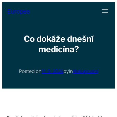
Přeskočit
Europea
na
obsah
Co dokáže dnešní
medicína?
Posted on
11. 9. 2024
by
in
Nakupování