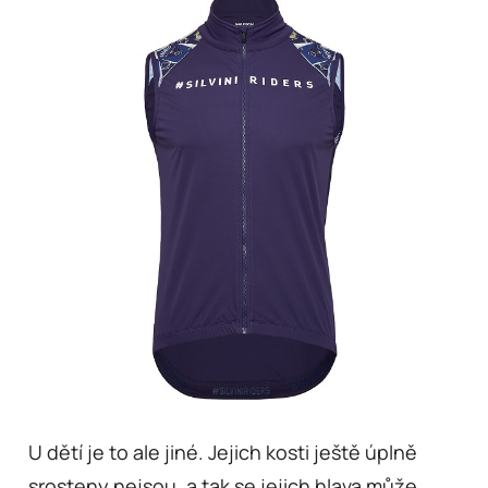
U dětí je to ale jiné. Jejich kosti ještě úplně
srosteny nejsou, a tak se jejich hlava může