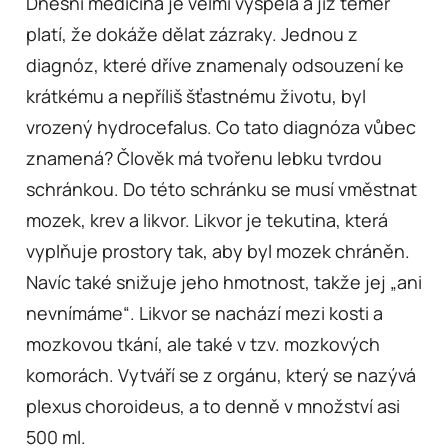
Dnešní medicína je velmi vyspělá a již téměř
platí, že dokáže dělat zázraky. Jednou z
diagnóz, které dříve znamenaly odsouzení ke
krátkému a nepříliš šťastnému životu, byl
vrozený hydrocefalus. Co tato diagnóza vůbec
znamená? Člověk má tvořenu lebku tvrdou
schránkou. Do této schránku se musí vměstnat
mozek, krev a likvor. Likvor je tekutina, která
vyplňuje prostory tak, aby byl mozek chráněn.
Navíc také snižuje jeho hmotnost, takže jej „ani
nevnímáme“. Likvor se nachází mezi kosti a
mozkovou tkání, ale také v tzv. mozkových
komorách. Vytváří se z orgánu, který se nazývá
plexus choroideus, a to denně v množství asi
500 ml.