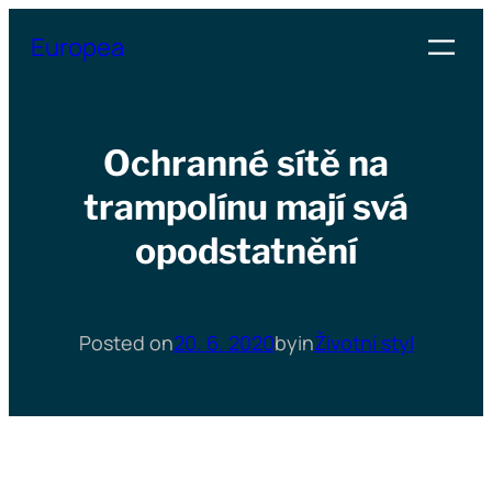
Přeskočit
Europea
na
obsah
Ochranné sítě na
trampolínu mají svá
opodstatnění
Posted on
20. 6. 2020
by
in
Životní styl