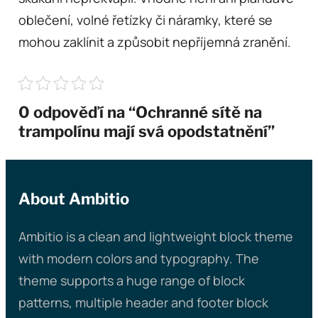
oblečení, volné řetízky či náramky, které se
mohou zaklínit a způsobit nepříjemná zranění.
0 odpověďí na “Ochranné sítě na
trampolínu mají svá opodstatnění”
About Ambitio
Ambitio is a clean and lightweight block theme
with modern colors and typography. The
theme supports a huge range of block
patterns, multiple header and footer block