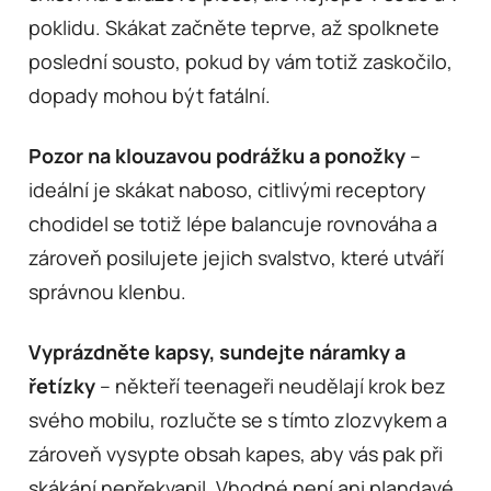
poklidu. Skákat začněte teprve, až spolknete
poslední sousto, pokud by vám totiž zaskočilo,
dopady mohou být fatální.
Pozor na klouzavou podrážku a ponožky
–
ideální je skákat naboso, citlivými receptory
chodidel se totiž lépe balancuje rovnováha a
zároveň posilujete jejich svalstvo, které utváří
správnou klenbu.
Vyprázdněte kapsy, sundejte náramky a
řetízky
– někteří teenageři neudělají krok bez
svého mobilu, rozlučte se s tímto zlozvykem a
zároveň vysypte obsah kapes, aby vás pak při
skákání nepřekvapil. Vhodné není ani plandavé