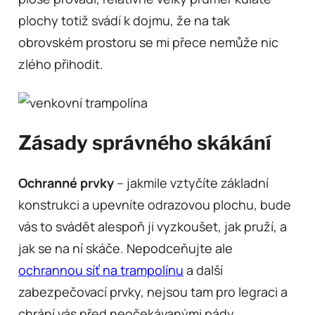
plochy totiž svádí k dojmu, že na tak
obrovském prostoru se mi přece nemůže nic
zlého přihodit.
Zásady správného skákání
Ochranné prvky
– jakmile vztyčíte základní
konstrukci a upevníte odrazovou plochu, bude
vás to svádět alespoň ji vyzkoušet, jak pruží, a
jak se na ní skáče. Nepodceňujte ale
ochrannou síť na trampolínu
a další
zabezpečovací prvky, nejsou tam pro legraci a
chrání vás před neočekávanými pády.