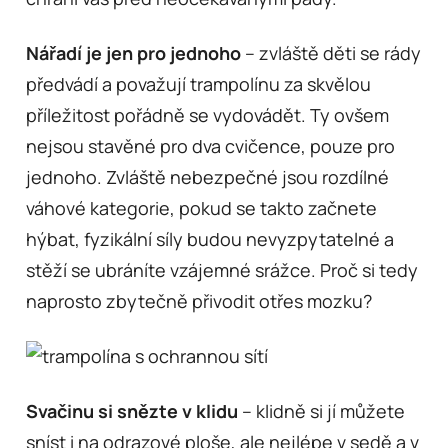
Nářadí je jen pro jednoho
– zvláště děti se rády
předvádí a považují trampolínu za skvělou
příležitost pořádně se vydovádět. Ty ovšem
nejsou stavěné pro dva cvičence, pouze pro
jednoho. Zvláště nebezpečné jsou rozdílné
váhové kategorie, pokud se takto začnete
hýbat, fyzikální síly budou nevyzpytatelné a
stěží se ubráníte vzájemné srážce. Proč si tedy
naprosto zbytečně přivodit otřes mozku?
Svačinu si snězte v klidu
– klidně si jí můžete
sníst i na odrazové ploše, ale nejlépe v sedě a v