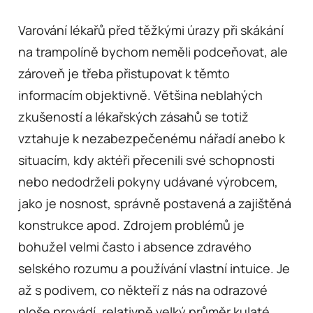
Varování lékařů před těžkými úrazy při skákání
na trampolíně bychom neměli podceňovat, ale
zároveň je třeba přistupovat k těmto
informacím objektivně. Většina neblahých
zkušeností a lékařských zásahů se totiž
vztahuje k nezabezpečenému nářadí anebo k
situacím, kdy aktéři přecenili své schopnosti
nebo nedodrželi pokyny udávané výrobcem,
jako je nosnost, správně postavená a zajištěná
konstrukce apod. Zdrojem problémů je
bohužel velmi často i absence zdravého
selského rozumu a používání vlastní intuice. Je
až s podivem, co někteří z nás na odrazové
ploše provádí, relativně velký průměr kulaté