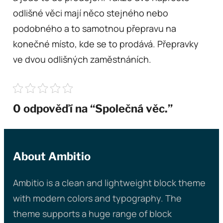
odlišné věci mají něco stejného nebo
podobného a to samotnou přepravu na
konečné místo, kde se to prodává. Přepravky
ve dvou odlišných zaměstnáních.
0 odpověďí na “Společná věc.”
About Ambitio
Ambitio is a clean and lightweight block theme
with modern colors and typography. The
theme supports a huge range of block