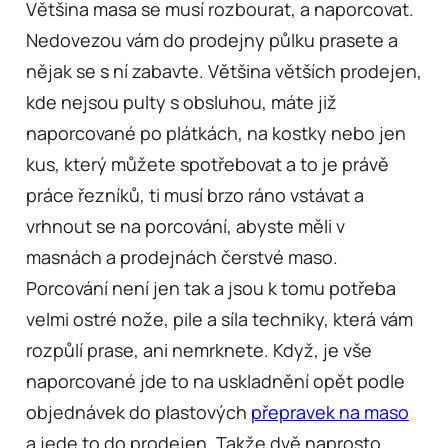
Většina masa se musí rozbourat, a naporcovat.
Nedovezou vám do prodejny půlku prasete a
nějak se s ní zabavte. Většina větších prodejen,
kde nejsou pulty s obsluhou, máte již
naporcované po plátkách, na kostky nebo jen
kus, který můžete spotřebovat a to je právě
práce řezníků, ti musí brzo ráno vstávat a
vrhnout se na porcování, abyste měli v
masnách a prodejnách čerstvé maso.
Porcování není jen tak a jsou k tomu potřeba
velmi ostré nože, pile a síla techniky, která vám
rozpůlí prase, ani nemrknete. Když, je vše
naporcované jde to na uskladnění opět podle
objednávek do plastových
přepravek na maso
a jede to do prodejen. Takže dvě naprosto