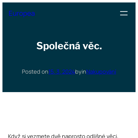
Přeskočit
Europea
na
obsah
Společná věc.
Posted on
15. 3. 2024
by
in
Nakupování
Když si vezmete dvě naprosto odlišné věci,