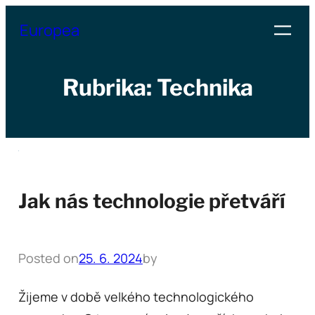
Přeskočit
Europea
na
obsah
Rubrika:
Technika
Jak nás technologie přetváří
Posted on
25. 6. 2024
by
Žijeme v době velkého technologického