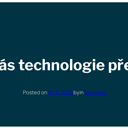
ás technologie př
Posted on
25. 6. 2024
by
in
Technika