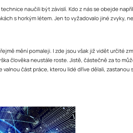
chnice naučili být závislí. Kdo z nás se obejde napřík
mínkách s horkým létem. Jen to vyžadovalo jiné zvyky,
ejmě mění pomaleji. I zde jsou však již vidět určité 
ka člověka neustále roste. Jistě, částečně za to může
že valnou část práce, kterou lidé dříve dělali, zastanou