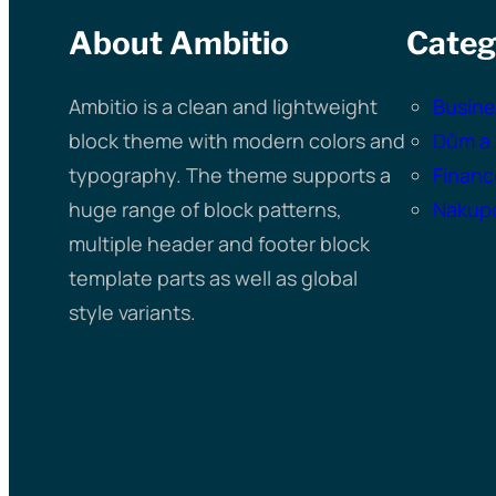
About Ambitio
Categ
Ambitio is a clean and lightweight
Busine
block theme with modern colors and
Dům a 
typography. The theme supports a
Financ
huge range of block patterns,
Nakup
multiple header and footer block
template parts as well as global
style variants.