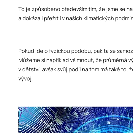
To je způsobeno především tím, že jsme se na te
a dokázali přežít i v našich klimatických pod
Pokud jde o fyzickou podobu, pak ta se samozř
Můžeme si například všimnout, že průměrná výš
v dětství, avšak svůj podíl na tom má také to, 
vývoj.