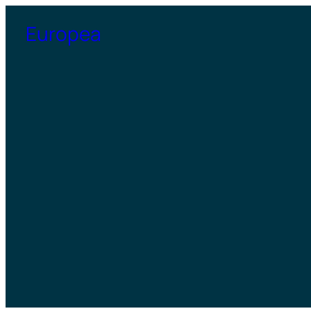
Přeskočit
Europea
na
obsah