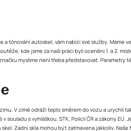
ace a tónování autoskel, vám nabízí své služby. Mám
outěže, kde jsme za naší práci byli oceněni 1. a 2. mí
o značku myslíme není třeba představovat. Parametry t
ie
a zimu. V zimě odráží teplo směrem do vozu a urychlí tak
 v souladu s vyhláškou, STK, Policií ČR a zákony EU. 
kel. Zadní skla mohou být zatmavena jakkoliv. Naše fo