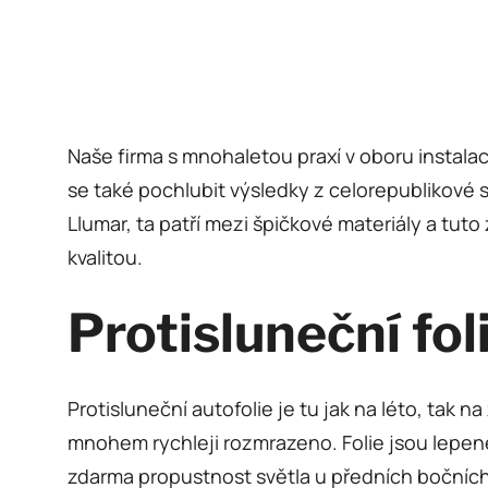
Naše firma s mnohaletou praxí v oboru instal
se také pochlubit výsledky z celorepublikové s
Llumar, ta patří mezi špičkové materiály a tut
kvalitou.
Protisluneční fol
Protisluneční autofolie je tu jak na léto, tak n
mnohem rychleji rozmrazeno. Folie jsou lepené
zdarma propustnost světla u předních bočních s