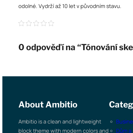
odolné. Vydrží až 10 let v původním stavu.
0 odpověďí na “Tónování ske
About Ambitio
Categ
Ambitio is a clean and lightweight
Busine
block theme with modern colors and
Dům a 