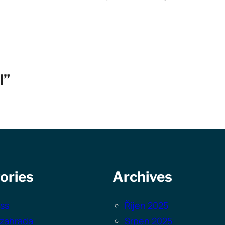
l”
ories
Archives
ss
Říjen 2025
zahrada
Srpen 2025