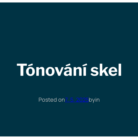
Tónování skel
Posted on
7. 5. 2025
by
in