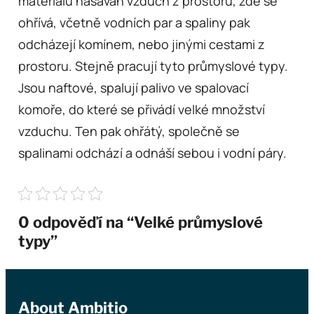
materiálu nasáván vzduch z prostoru, zde se
ohřívá, včetně vodních par a spaliny pak
odcházejí komínem, nebo jinými cestami z
prostoru. Stejně pracují tyto průmyslové typy.
Jsou naftové, spalují palivo ve spalovací
komoře, do které se přivádí velké množství
vzduchu. Ten pak ohřátý, společně se
spalinami odchází a odnáší sebou i vodní páry.
0 odpověďí na “Velké průmyslové
typy”
About Ambitio