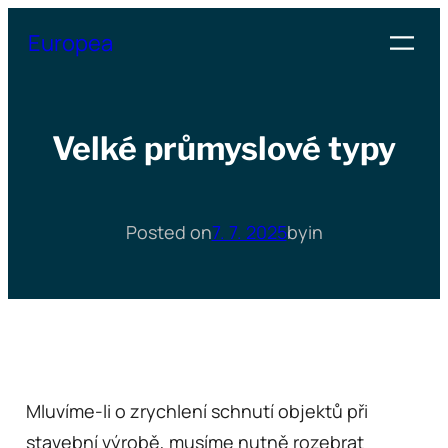
Přeskočit
Europea
na
obsah
Velké průmyslové typy
Posted on
7. 7. 2025
by
in
Mluvíme-li o zrychlení schnutí objektů při
stavební výrobě, musíme nutně rozebrat