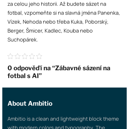
za celou jeho historii.
Až budete sázet na
fotbal, vzpomeňte si na slavná jména Panenka,
Vízek, Nehoda nebo třeba Kuka, Poborský,
Berger, Šmicer, Kadlec, Kouba nebo
Suchopárek.
0 odpověďí na “Zábavné sázení na
fotbal s AI”
About Ambitio
Ambitio is a clean and lightweight block theme
with modern colors and typography. The