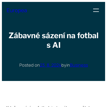
Přeskočit
Europea
na
obsah
Zábavné sázení na fotbal
s AI
Posted on
23. 8. 2024
by
in
Business