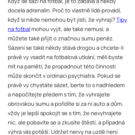
Když se sází na fotbal, je to zábava a někdy
docela adrenalin. Proč to vlastně lidé provádí,
když si nikde nemohou být jisti, že vyhrají?
Tipy
na fotbal
mohou vyjít, ale také nemusí, a
můžete také přijít o značnou sumu peněz.
Sázení se také někdy stává drogou a chcete-li
právě vy vsadit na fotbalová utkání, měli byste
mít na paměti, že propadnout této činnosti
může skončit v ordinaci psychiatra.
Pokud se
právě vy chystáte sázet, berte to s nadhledem
a nepočítejte předem s tím, že vyhrajete
obrovskou sumu a pořídíte si za ní auto a dům,
vždy je lepší spokojit se s tím, že nevyhrajete
nic, ale pobavíte se a zkusíte štěstí, a případná
výhra vás potěší. Udržet nervy na uzdě není