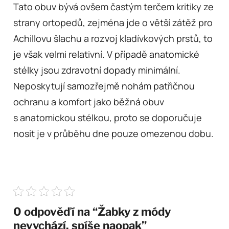
Tato obuv bývá ovšem častým terčem kritiky ze
strany ortopedů, zejména jde o větší zátěž pro
Achillovu šlachu a rozvoj kladívkových prstů, to
je však velmi relativní. V případě anatomické
stélky jsou zdravotní dopady minimální.
Neposkytují samozřejmě nohám patřičnou
ochranu a komfort jako běžná obuv
s anatomickou stélkou, proto se doporučuje
nosit je v průběhu dne pouze omezenou dobu.
0 odpověďí na “Žabky z módy
nevychází, spíše naopak”