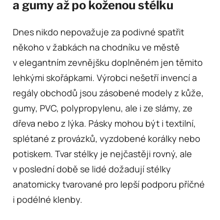
a gumy až po koženou stélku
Dnes nikdo nepovažuje za podivné spatřit
někoho v žabkách na chodníku ve městě
v elegantním zevnějšku doplněném jen těmito
lehkými skořápkami. Výrobci nešetří invencí a
regály obchodů jsou zásobené modely z kůže,
gumy, PVC, polypropylenu, ale i ze slámy, ze
dřeva nebo z lýka. Pásky mohou být i textilní,
splétané z provázků, vyzdobené korálky nebo
potiskem. Tvar stélky je nejčastěji rovný, ale
v poslední době se lidé dožadují stélky
anatomicky tvarované pro lepší podporu příčné
i podélné klenby.