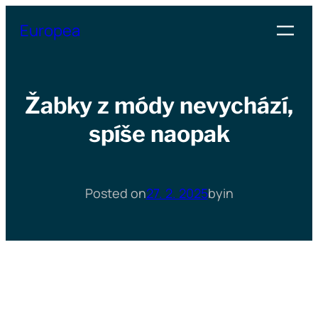
Přeskočit
Europea
na
obsah
Žabky z módy nevychází,
spíše naopak
Posted on
27. 2. 2025
by
in